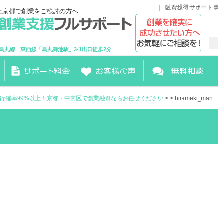
融資獲得サポート
た京都で創業をご検討の方へ
烏丸線・東西線「烏丸御池駅」3-1出口徒歩2分
実行確率99%以上！京都・中京区で創業融資ならお任せください
> > hirameki_man