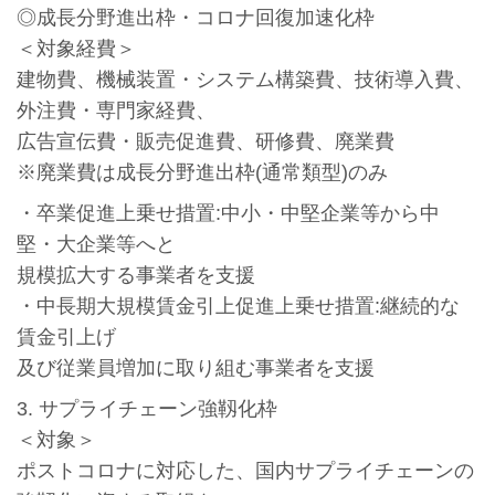
◎成長分野進出枠・コロナ回復加速化枠
＜対象経費＞
建物費、機械装置・システム構築費、技術導入費、
外注費・専門家経費、
広告宣伝費・販売促進費、研修費、廃業費
※廃業費は成長分野進出枠(通常類型)のみ
・卒業促進上乗せ措置:中小・中堅企業等から中
堅・大企業等へと
規模拡大する事業者を支援
・中長期大規模賃金引上促進上乗せ措置:継続的な
賃金引上げ
及び従業員増加に取り組む事業者を支援
3. サプライチェーン強靱化枠
＜対象＞
ポストコロナに対応した、国内サプライチェーンの