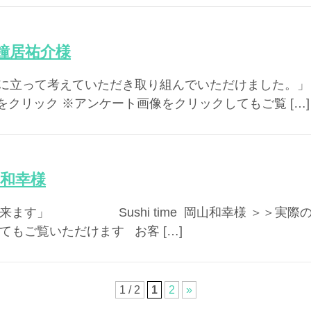
T 鐘居祐介様
場に立って考えていただき取り組んでいただけました。」 TH
クリック ※アンケート画像をクリックしてもご覧 […]
岡山和幸様
出来ます」 Sushi time 岡山和幸様 ＞＞実
てもご覧いただけます お客 […]
1 / 2
1
2
»