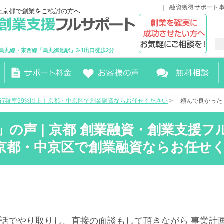
融資獲得サポート
た京都で創業をご検討の方へ
烏丸線・東西線「烏丸御池駅」3-1出口徒歩2分
実行確率99%以上！京都・中京区で創業融資ならお任せください
> 「頼んで良かっ
の声 | 京都 創業融資・創業支援フ
！京都・中京区で創業融資ならお任せ
電話でやり取りし、直接の面談もして頂きながら 事業