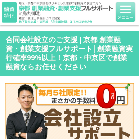
合同会社設立のご支援 | 京都 創業融
資・創業支援フルサポート│創業融資実
行確率99%以上！京都・中京区で創業
融資ならお任せください