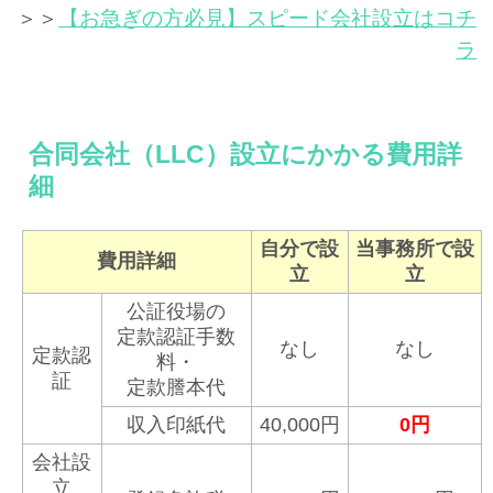
＞＞
【お急ぎの方必見】スピード会社設立はコチ
ラ
合同会社（LLC）設立にかかる費用詳
細
自分で設
当事務所で設
費用詳細
立
立
公証役場の
定款認証手数
なし
なし
定款認
料・
証
定款謄本代
収入印紙代
40,000円
0円
会社設
立