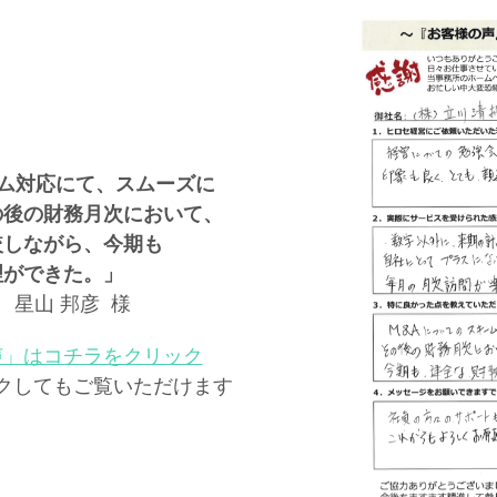
ーム対応にて、スムーズに
後の財務月次において、
較しながら、今期も
理ができた。
」
 星山 邦彦 様
声」はコチラをクリック
クしてもご覧いただけます