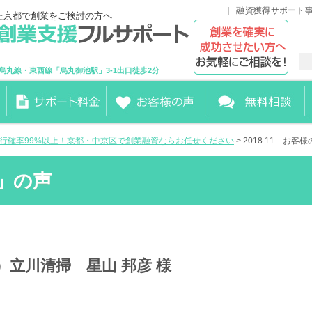
融資獲得サポート
た京都で創業をご検討の方へ
烏丸線・東西線「烏丸御池駅」3-1出口徒歩2分
実行確率99%以上！京都・中京区で創業融資ならお任せください
> 2018.11 お
」の声
株）立川清掃 星山 邦彦 様