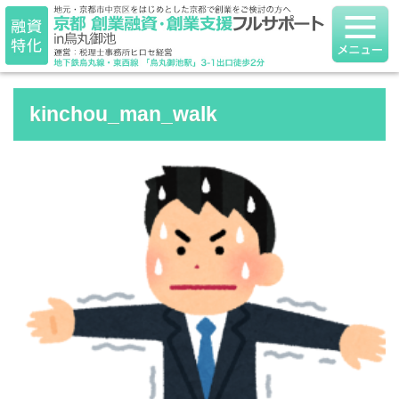
kinchou_man_walk