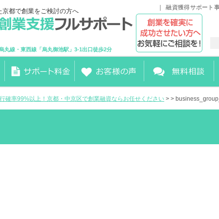
融資獲得サポート
た京都で創業をご検討の方へ
烏丸線・東西線「烏丸御池駅」3-1出口徒歩2分
実行確率99%以上！京都・中京区で創業融資ならお任せください
> > business_grou