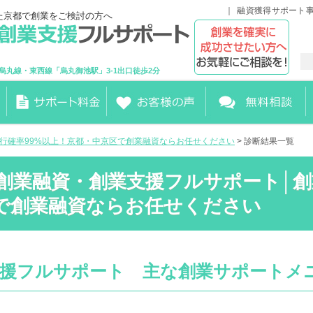
融資獲得サポート
た京都で創業をご検討の方へ
烏丸線・東西線「烏丸御池駅」3-1出口徒歩2分
実行確率99%以上！京都・中京区で創業融資ならお任せください
> 診断結果一覧
都 創業融資・創業支援フルサポート│創
で創業融資ならお任せください
支援フルサポート 主な創業サポートメ